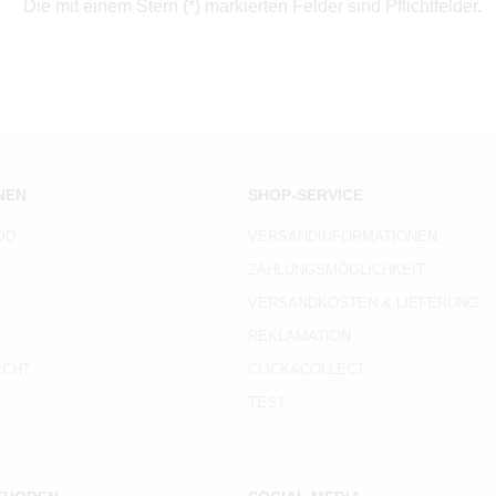
Die mit einem Stern (*) markierten Felder sind Pflichtfelder.
NEN
SHOP-SERVICE
OD
VERSANDINFORMATIONEN
ZAHLUNGSMÖGLICHKEIT
Z
VERSANDKOSTEN & LIEFERUNG
REKLAMATION
ECHT
CLICK&COLLECT
TEST