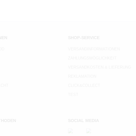
NEN
SHOP-SERVICE
OD
VERSANDINFORMATIONEN
ZAHLUNGSMÖGLICHKEIT
Z
VERSANDKOSTEN & LIEFERUNG
REKLAMATION
ECHT
CLICK&COLLECT
TEST
THODEN
SOCIAL MEDIA