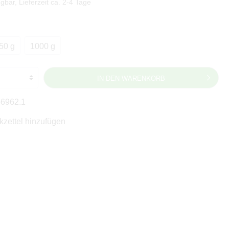
gbar, Lieferzeit ca. 2-4 Tage
50 g
1000 g
IN DEN WARENKORB
66962.1
zettel hinzufügen